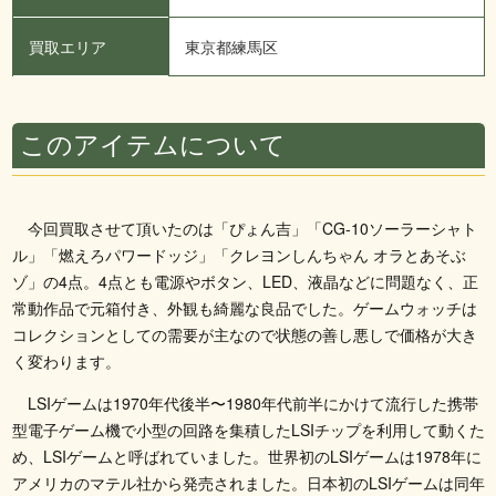
買取エリア
東京都練馬区
このアイテムについて
今回買取させて頂いたのは「ぴょん吉」「CG-10ソーラーシャト
ル」「燃えろパワードッジ」「クレヨンしんちゃん オラとあそぶ
ゾ」の4点。4点とも電源やボタン、LED、液晶などに問題なく、正
常動作品で元箱付き、外観も綺麗な良品でした。ゲームウォッチは
コレクションとしての需要が主なので状態の善し悪しで価格が大き
く変わります。
LSIゲームは1970年代後半〜1980年代前半にかけて流行した携帯
型電子ゲーム機で小型の回路を集積したLSIチップを利用して動くた
め、LSIゲームと呼ばれていました。世界初のLSIゲームは1978年に
アメリカのマテル社から発売されました。日本初のLSIゲームは同年