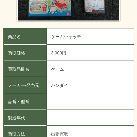
商品名
ゲームウォッチ
買取価格
3,000
円
買取品目名
ゲーム
メーカー/発売元
バンダイ
品番・型番
製造年代
買取方法
出張買取