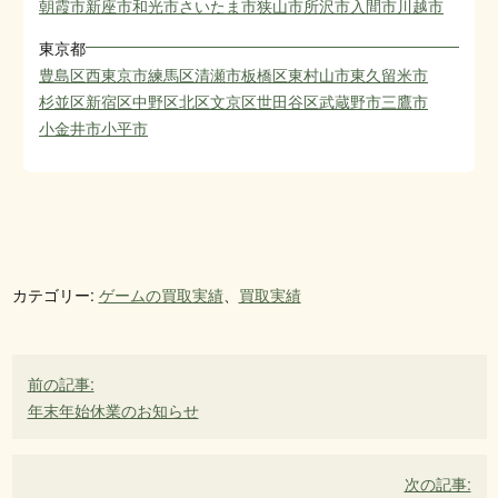
朝霞市
新座市
和光市
さいたま市
狭山市
所沢市
入間市
川越市
東京都
豊島区
西東京市
練馬区
清瀬市
板橋区
東村山市
東久留米市
杉並区
新宿区
中野区
北区
文京区
世田谷区
武蔵野市
三鷹市
小金井市
小平市
カテゴリー:
ゲームの買取実績
、
買取実績
投
前の記事:
稿
年末年始休業のお知らせ
ナ
ビ
次の記事:
ゲ